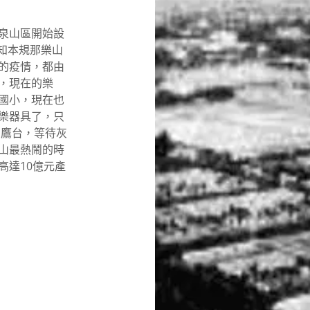
溫泉山區開始設
「知本規那樂山
的疫情，都由
，現在的樂
國小，現在也
樂器具了，只
賞鷹台，等待灰
山最熱鬧的時
高達10億元產