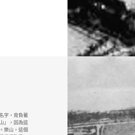
名字，背負著
山」，因為這
。樂山，這個