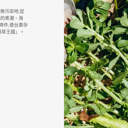
無污染地,從
殊的黑潮、海
條件,使台東孕
藥草王國」。