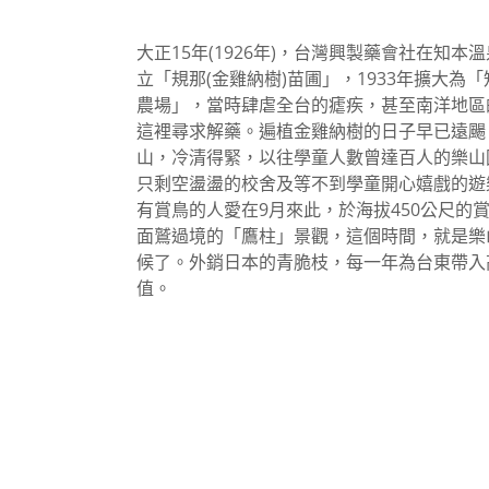
大正15年(1926年)，台灣興製藥會社在知本
立「規那(金雞納樹)苗圃」，1933年擴大為
農場」，當時肆虐全台的瘧疾，甚至南洋地區
這裡尋求解藥。遍植金雞納樹的日子早已遠颺
山，冷清得緊，以往學童人數曾達百人的樂山
只剩空盪盪的校舍及等不到學童開心嬉戲的遊
有賞鳥的人愛在9月來此，於海拔450公尺的
面鷲過境的「鷹柱」景觀，這個時間，就是樂
候了。外銷日本的青脆枝，每一年為台東帶入
值。