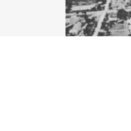
地
山區做為藥草
學及台東區農
。
生；日治時代